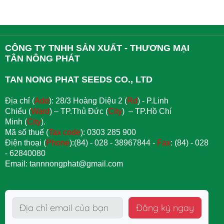
CÔNG TY TNHH SẢN XUẤT - THƯƠNG MẠI
TÂN NÔNG PHÁT
TAN NONG PHAT SEEDS CO., LTD
Địa chỉ (
Add
): 28/3 Hoàng Diệu 2 (
Rd
) - P.Linh
Chiểu (
Ward
) – TP.Thủ Đức (
City
) – TP.Hồ Chí
Minh (
City
).
Mã số thuế (
Tax code
): 0303 285 900
Điện thoại (
Phone
):(84) - 028 - 38967844 -
Fax
: (84) - 028
- 62840080
Email: tannnongphat@gmail.com
Đăng ký ngay