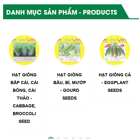
DANH MỤC SẢN PHẨM - PRODUCTS
HẠT GIỐNG
HẠT GIỐNG CÀ
HẠT GIỐNG CÀ
BẦU, BÍ, MƯỚP
- EGGPLANT
CHUA -
- GOURD
SEEDS
TOMATO
SEEDS
SEEDS