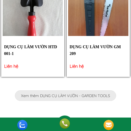
DỤNG CỤ LÀM VƯỜN HTD
DỤNG CỤ LÀM VƯỜN GM
001-1
209
Liên hệ
Liên hệ
Xem thêm DỤNG CỤ LÀM VƯỜN - GARDEN TOOLS
HẠT GIỐNG ĐẬU - BEAN SEEDS