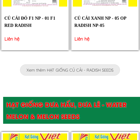
CỦ CẢI ĐỎ F1 NP - 01 F1
CỦ CẢI XANH NP - 05 OP
RED RADISH
RADISH NP-05
Liên hệ
Liên hệ
Xem thêm HẠT GIỐNG CỦ CẢI - RADISH SEEDS
HẠT GIỐNG DƯA HẤU, DƯA LÊ - WATER
MELON & MELON SEEDS