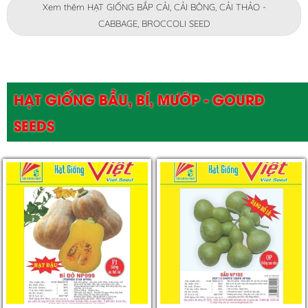
Xem thêm HẠT GIỐNG BẮP CẢI, CẢI BÔNG, CẢI THẢO -
CABBAGE, BROCCOLI SEED
HẠT GIỐNG BẦU, BÍ, MƯỚP - GOURD
SEEDS