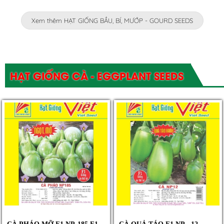
Xem thêm HẠT GIỐNG BẦU, BÍ, MƯỚP - GOURD SEEDS
HẠT GIỐNG CÀ - EGGPLANT SEEDS