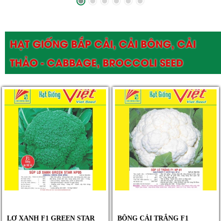
HẠT GIỐNG BẮP CẢI, CẢI BÔNG, CẢI
THẢO - CABBAGE, BROCCOLI SEED
LƠ XANH F1 GREEN STAR
BÔNG CẢI TRẮNG F1