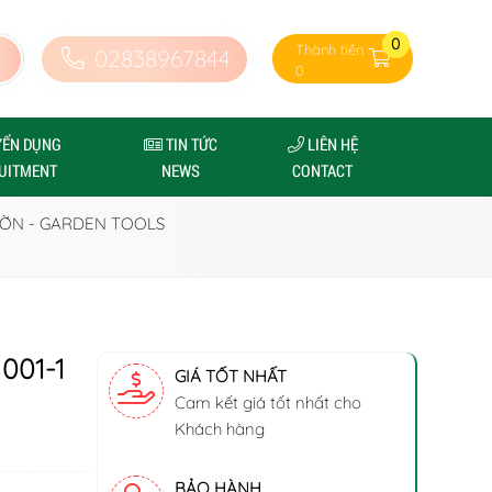
0
Thành tiền
02838967844
0
YỂN DỤNG
TIN TỨC
LIÊN HỆ
UITMENT
NEWS
CONTACT
ỜN - GARDEN TOOLS
001-1
GIÁ TỐT NHẤT
Cam kết giá tốt nhất cho
Khách hàng
BẢO HÀNH