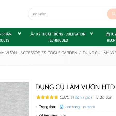
N PHẨM
KỸ THUẬT TRỒNG - CULTIVATION
TU
DUCTS
TECHNIQUES
RECR
LÀM VƯỜN - ACCESSORIES, TOOLS GARDEN
DỤNG CỤ LÀM VƯ
DỤNG CỤ LÀM VƯỜN HTD 
5.0/5
(1 đánh giá)
|
0 đã bán
Trạng thái:
Còn hàng - in stock
Số lần xem:
425