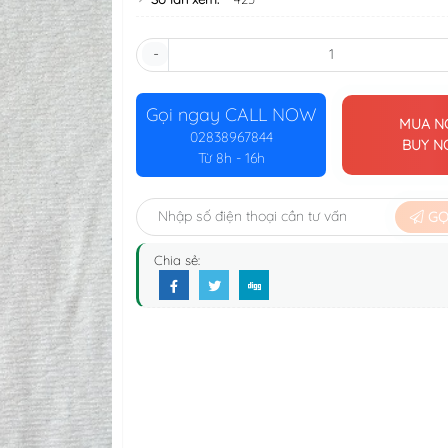
-
Gọi ngay
CALL NOW
MUA N
02838967844
BUY 
Từ 8h - 16h
GỌI
Chia sẻ: