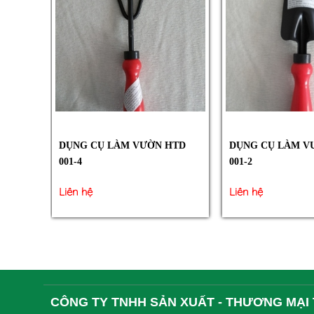
DỤNG CỤ LÀM VƯỜN HTD
DỤNG CỤ LÀM V
001-4
001-2
Liên hệ
Liên hệ
CÔNG TY TNHH SẢN XUẤT - THƯƠNG MẠI