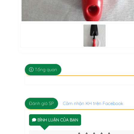
Tổng quan
Đánh giá SP
Cảm nhận KH trên Facebook
BÌNH LUẬN CỦA BẠN