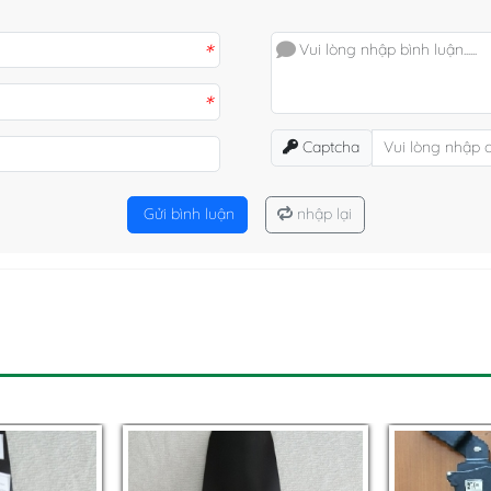
*
*
Captcha
Gửi bình luận
nhập lại