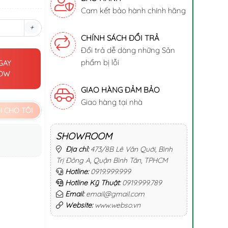
Cam kết bảo hành chính hãng
+
CHÍNH SÁCH ĐỔI TRẢ
Đổi trả dễ dàng những Sản
phẩm bị lỗi
GAY
NOW
GIAO HÀNG ĐẢM BẢO
Giao hàng tại nhà
 CHO TÔI
SHOWROOM
Địa chỉ:
473/8B Lê Văn Quới, Bình
Trị Đông A, Quận Bình Tân, TPHCM
Hotline:
0919.999.999
Hotline Kỹ Thuật:
0919.999.789
Email:
email@gmail.com
Website:
www.webso.vn