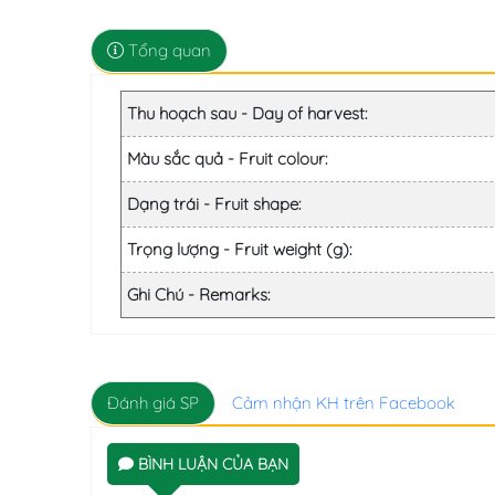
Tổng quan
Thu hoạch sau - Day of harvest:
Màu sắc quả - Fruit colour:
Dạng trái - Fruit shape:
Trọng lượng - Fruit weight (g):
Ghi Chú - Remarks:
Đánh giá SP
Cảm nhận KH trên Facebook
BÌNH LUẬN CỦA BẠN