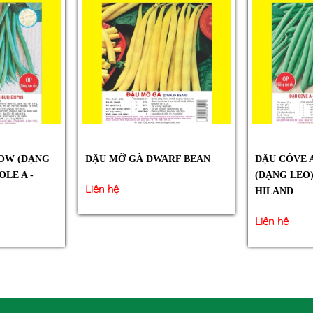
NOW (DẠNG
ĐẬU MỠ GÀ DWARF BEAN
ĐẬU CÔVE A
OLE A -
(DẠNG LEO)
Liên hệ
HILAND
Liên hệ