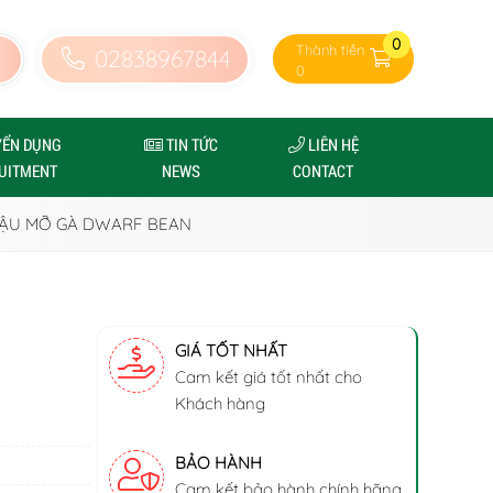
0
Thành tiền
02838967844
0
YỂN DỤNG
TIN TỨC
LIÊN HỆ
UITMENT
NEWS
CONTACT
ẬU MỠ GÀ DWARF BEAN
GIÁ TỐT NHẤT
Cam kết giá tốt nhất cho
Khách hàng
BẢO HÀNH
Cam kết bảo hành chính hãng