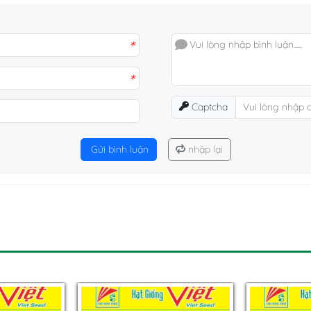
*
*
Captcha
Gửi bình luận
nhập lại