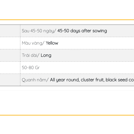
Sau 45-50 ngày/
45-50 days after sowing
Màu vàng/
Yellow
Trái dài/
Long
50-80 Gr
Quanh năm/
All year round, cluster fruit, black seed co