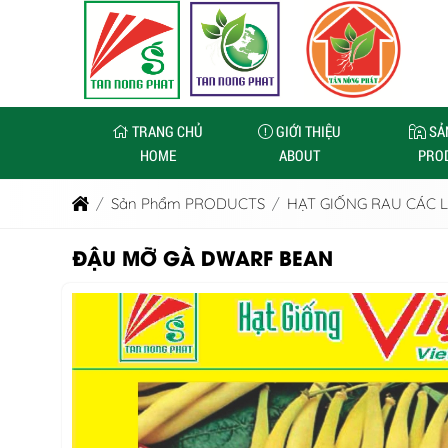
TRANG CHỦ
GIỚI THIỆU
SẢ
HOME
ABOUT
PRO
Sản Phẩm PRODUCTS
HẠT GIỐNG RAU CÁC L
ĐẬU MỠ GÀ DWARF BEAN