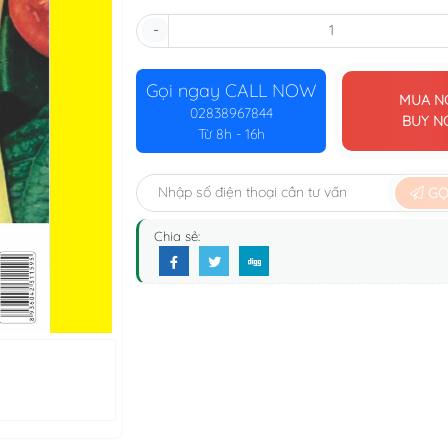
-
Gọi ngay
CALL NOW
MUA N
02838967844
BUY 
Từ 8h - 16h
GỌI
Chia sẻ: