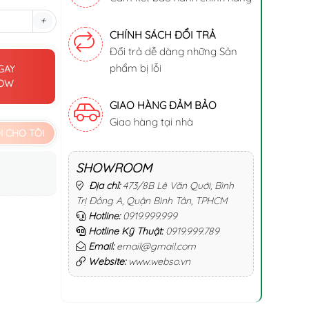
+
CHÍNH SÁCH ĐỔI TRẢ
Đổi trả dễ dàng những Sản
phẩm bị lỗi
GAY
NOW
GIAO HÀNG ĐẢM BẢO
Giao hàng tại nhà
 CHO TÔI
SHOWROOM
Địa chỉ:
473/8B Lê Văn Quới, Bình
Trị Đông A, Quận Bình Tân, TPHCM
Hotline:
0919.999.999
Hotline Kỹ Thuật:
0919.999.789
Email:
email@gmail.com
Website:
www.webso.vn