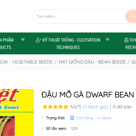
N PHẨM
KỸ THUẬT TRỒNG - CULTIVATION
TU
DUCTS
TECHNIQUES
RECR
OẠI - VEGETABLE SEEDS
HẠT GIỐNG ĐẬU - BEAN SEEDS
Đ
ĐẬU MỠ GÀ DWARF BEAN
5.0/5
(1 đánh giá)
|
0 đã bán
Trạng thái:
Còn hàng - in stock
Số lần xem:
529